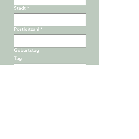
Stadt
*
Postleitzahl
*
Geburtstag
Tag
Monat
Jahr
Wie kann ich dich unterstützen?
*