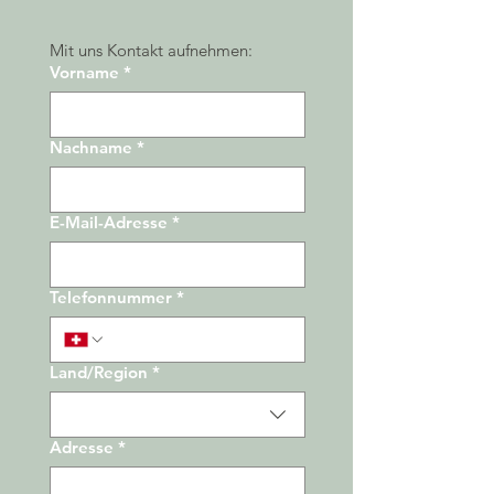
Mit uns Kontakt aufnehmen:
Vorname
*
Nachname
*
E-Mail-Adresse
*
Telefonnummer
*
Land/Region
*
Adresse
Adresse
*