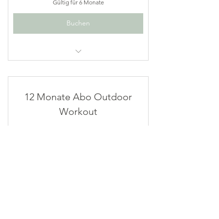
Gültig für 6 Monate
Buchen
6 Monate unbegrenzte Teilnahme am
Outdoor Workout
12 Monate Abo Outdoor
Workout
790CH
CHF
790
Gültig für 12 Monate
Buchen