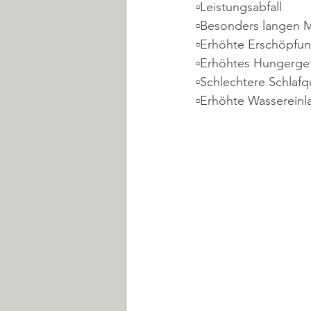
▫️Leistungsabfall
▫️Besonders langen 
▫️Erhöhte Erschöpfu
▫️Erhöhtes Hungerge
▫️Schlechtere Schlafqu
▫️Erhöhte Wasserein