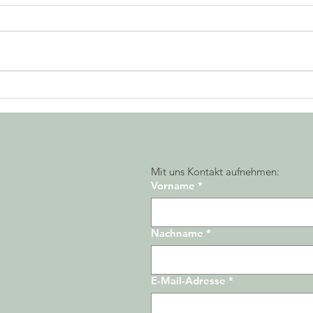
Jetzt 
Ziele für 2025 richtig und realistisch
setzen
Mit uns Kontakt aufnehmen:
Vorname
*
Nachname
*
E-Mail-Adresse
*