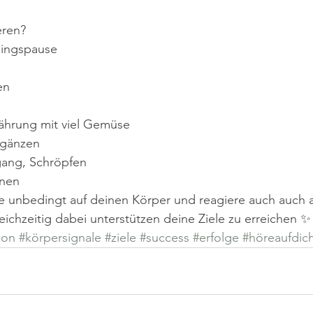
eren?
ningspause
en
hrung mit viel Gemüse
rgänzen
ang, Schröpfen
anen
 unbedingt auf deinen Körper und reagiere auch auch au
eichzeitig dabei unterstützen deine Ziele zu erreichen ✨
ion
#körpersignale
#ziele
#success
#erfolge
#höreaufdic