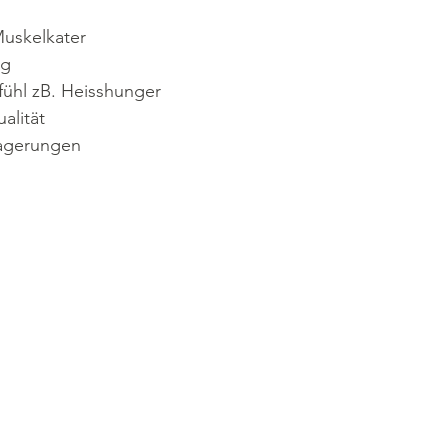
Muskelkater
ng
fühl zB. Heisshunger
alität
lagerungen