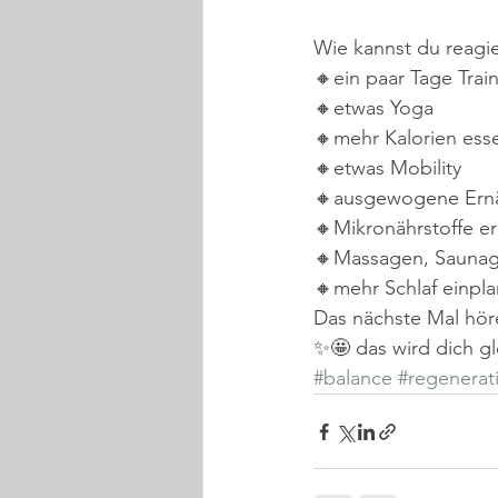
Wie kannst du reagi
🔸ein paar Tage Trai
🔸etwas Yoga
🔸mehr Kalorien ess
🔸etwas Mobility
🔸ausgewogene Ernä
🔸Mikronährstoffe e
🔸Massagen, Saunag
🔸mehr Schlaf einpl
Das nächste Mal höre
✨🤩 das wird dich gl
#balance
#regenerat