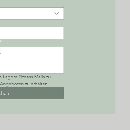
*
n Lagom Fitness Mails zu 
Angeboten zu erhalten.
ichen