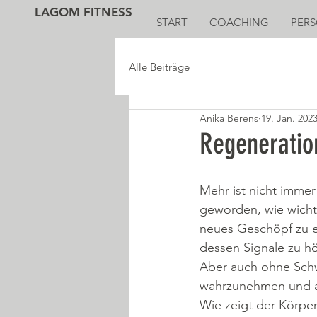
LAGOM FITNESS
START
COACHING
PERS
Alle Beiträge
Anika Berens
19. Jan. 202
Regeneratio
Mehr ist nicht imme
geworden, wie wichti
neues Geschöpf zu er
dessen Signale zu h
Aber auch ohne Schwa
wahrzunehmen und an
Wie zeigt der Körper