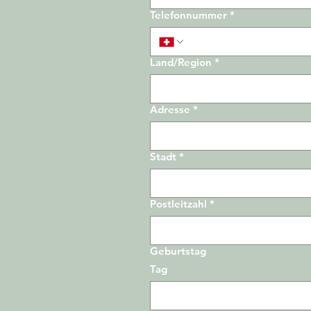
Telefonnummer
*
Land/Region
*
Adresse
Adresse
*
Stadt
*
Postleitzahl
*
Geburtstag
Tag