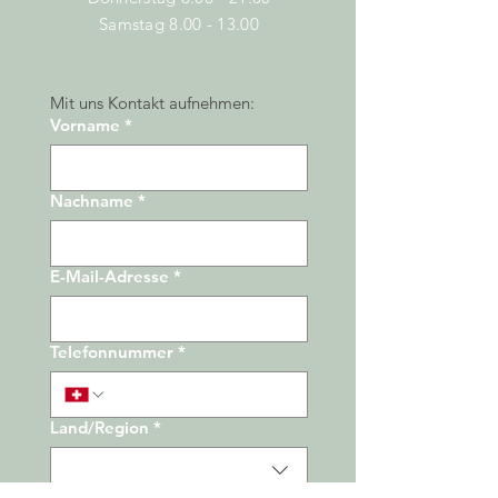
Samstag
8.00 - 13.00
Mit uns Kontakt aufnehmen:
Vorname
*
Nachname
*
E-Mail-Adresse
*
Telefonnummer
*
Land/Region
*
Adresse