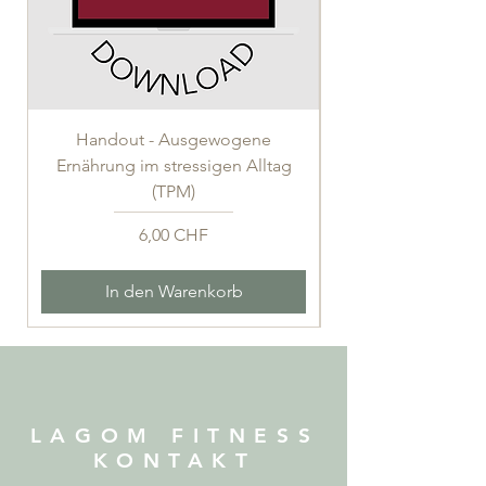
Handout - Ausgewogene
Ernährung im stressigen Alltag
(TPM)
Preis
6,00 CHF
In den Warenkorb
LAGOM FITNESS
KONTAKT